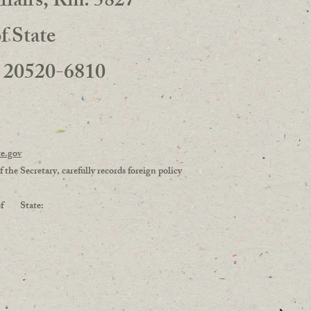
ffairs, Rm. 5827
 State
 20520-6810
5
te.gov
 the Secretary, carefully records foreign policy
ry of State: