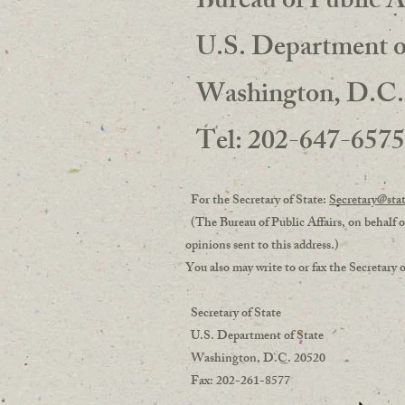
Bureau of Public A
U.S. Department of
Washington, D.C.
Tel: 202-647-657
For the Secretary of State:
Secretary@sta
(The Bureau of Public Affairs, on behalf of
opinions sent to this address.)
You also may write to or fax the Secreta
Secretary of State
U.S. Department of State
Washington, D.C. 20520
Fax: 202-261-8577