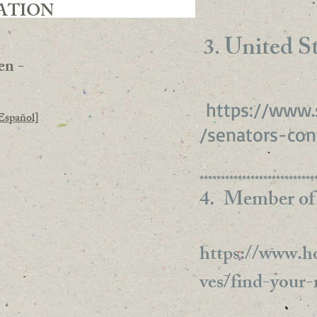
ATION
United St
3.
en -
https://www.
Español]
/senators-con
***************************
4. Member of
https://www.ho
ves/find-your-